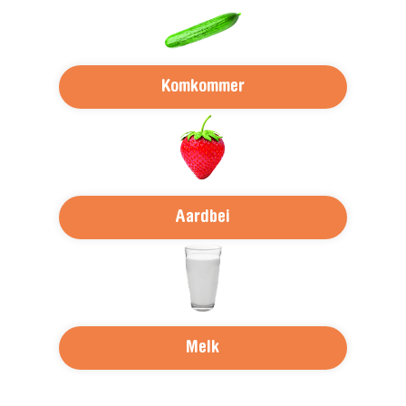
Komkommer
Aardbei
Melk