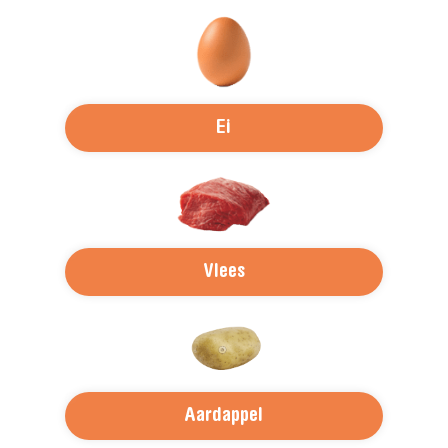
Raadsel
1
*
Ei
Vlees
Aardappel