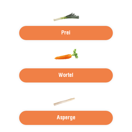
Prei
Wortel
Asperge